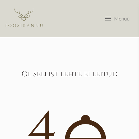
menu
Menüü
Oi, sellist lehte ei leitud
4
room_service