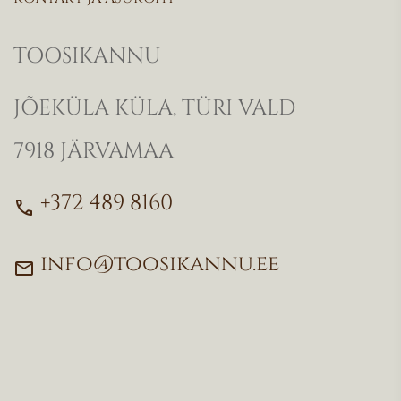
TOOSIKANNU
JÕEKÜLA KÜLA, TÜRI VALD
7918 JÄRVAMAA
+372 489 8160
call
info@toosikannu.ee
mail